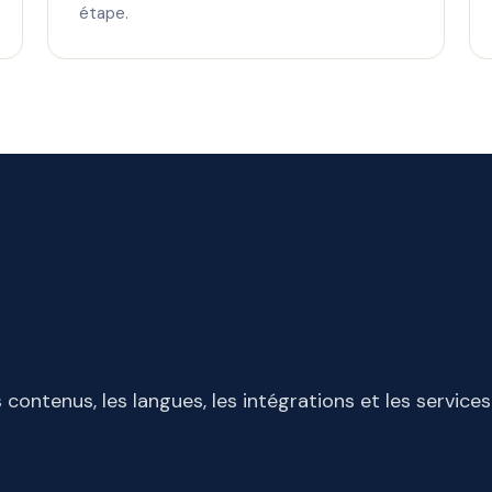
étape.
 création de votre site PME
s contenus, les langues, les intégrations et les service