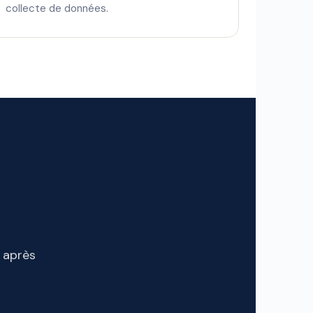
collecte de données.
s après