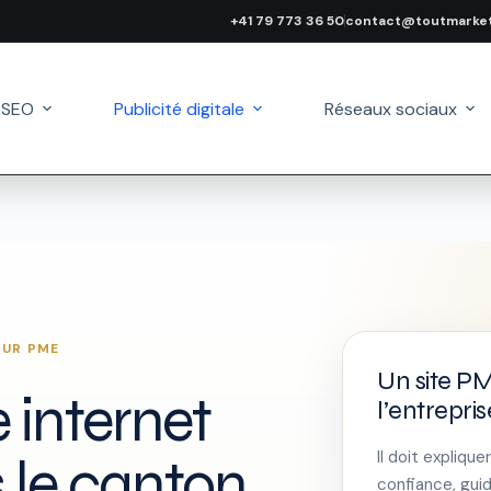
+41 79 773 36 50
contact@toutmarket
 SEO
Publicité digitale
Réseaux sociaux
OUR PME
Un site PM
 internet
l’entrepris
Il doit expliqu
 le canton
confiance, guid