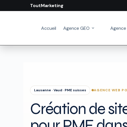
ToutMarketing
Passer
au
contenu
Accueil
Agence GEO
Agence
AGENCE WEB P
Lausanne · Vaud · PME suisses
Création de site
pour PME dans