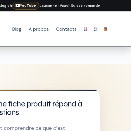
ing.ch
YouTube
Lausanne · Vaud · Suisse romande
Blog
À propos
Contacts
e fiche produit répond à
stions
oit comprendre ce que c’est,