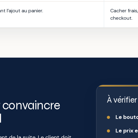
nt l’ajout au panier.
Cacher frais
checkout.
À vérifie
t convaincre
l
Le bouto
Le prix e
t de la suite. Le client doit