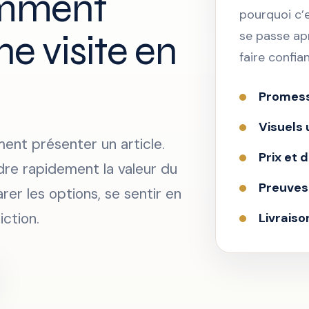
omment
pourquoi c’e
e visite en
se passe ap
faire confia
Promess
Visuels 
ment présenter un article.
Prix et d
ndre rapidement la valeur du
Preuves 
rer les options, se sentir en
iction.
Livraiso