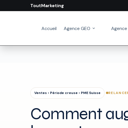
ToutMarketing
Passer
au
contenu
Accueil
Agence GEO
Agence
RELANCE
Ventes • Période creuse • PME Suisse
Comment au