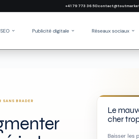
+41 79 773 36 50
contact@toutmarket
 SEO
Publicité digitale
Réseaux sociaux
R SANS BRADER
Le mauva
gmenter
cher trop
Baisser les 