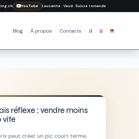
ing.ch
YouTube
Lausanne · Vaud · Suisse romande
Blog
À propos
Contacts
is réflexe : vendre moins
 vite
prix peut créer un pic court terme,