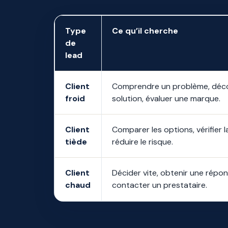
Type
Ce qu’il cherche
de
lead
Client
Comprendre un problème, déco
froid
solution, évaluer une marque.
Client
Comparer les options, vérifier la
tiède
réduire le risque.
Client
Décider vite, obtenir une répons
chaud
contacter un prestataire.