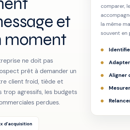
ment
comparer, l
message et
accompagné 
la même man
on moment
souvent en 
Identifi
reprise ne doit pas
Adapter
rospect prêt à demander un
Aligner 
e client froid, tiède et
Mesurer 
 trop agressifs, les budgets
Relancer
commerciales perdues.
x d’acquisition