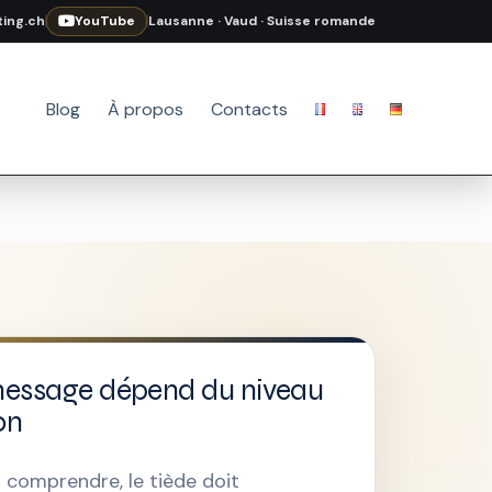
ing.ch
YouTube
Lausanne · Vaud · Suisse romande
Blog
À propos
Contacts
message dépend du niveau
on
t comprendre, le tiède doit