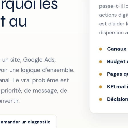
rquoi les
passe-t-il l
t au
actions digi
est d’aider 
dispersion a
Canaux c
un site, Google Ads,
Budget d
oir une logique d’ensemble.
Pages q
anal. Le vrai problème est
KPI mal 
 priorité, de message, de
Décision
vertir.
emander un diagnostic