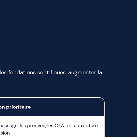
 les fondations sont floues, augmenter la
n prioritaire
message, les preuves, les CTA et la structure
sion.