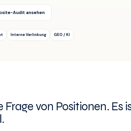
site-Audit ansehen
nt
Interne Verlinkung
GEO / KI
e Frage von Positionen. Es i
.