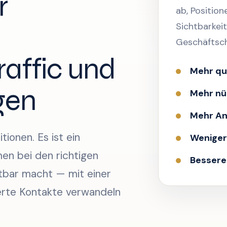
r
ab, Position
Sichtbarkeit
Geschäftsc
Traffic und
Mehr qua
gen
Mehr nüt
Mehr An
tionen. Es ist ein
Weniger
men bei den richtigen
Bessere
tbar macht — mit einer
zierte Kontakte verwandeln