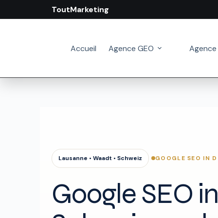
ToutMarketing
Zum
Inhalt
springen
Accueil
Agence GEO
Agence
GOOGLE SEO IN D
Lausanne • Waadt • Schweiz
Google SEO in