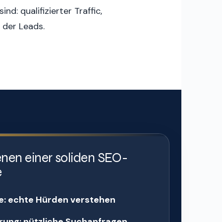
d: qualifizierter Traffic,
 der Leads.
enen einer soliden SEO-
e
e: echte Hürden verstehen
erung: nützliche Suchanfragen